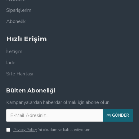
Siparişlerim
Abonelik
Hızlı Erişim
İletişim
İade
Site Haritası
Bülten Aboneliği
Kampanyalardan haberdar olmak için abone olun.
GÖNDER
Privacy Policy
'ni okudum ve kabul ediyorum.