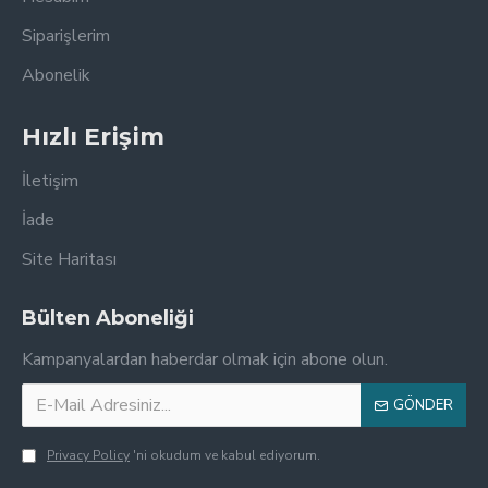
Siparişlerim
Abonelik
Hızlı Erişim
İletişim
İade
Site Haritası
Bülten Aboneliği
Kampanyalardan haberdar olmak için abone olun.
GÖNDER
Privacy Policy
'ni okudum ve kabul ediyorum.