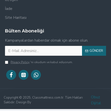
İade
Site Haritası
Bülten Aboneliği
Kampanyalardan haberdar olmak için abone olun.
GÖNDER
Privacy Policy
'ni okudum ve kabul ediyorum.
Obuz
Copyright © 2025, Classmattress.com.tr. Tüm Hakları
Saklıdır. Design By
Dijital