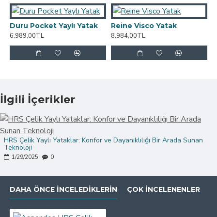
Yatak Avantajları
Duru Pocket Yaylı Yatak
Reine Visco Yatak
Yüksek Dayanıklılık:
Özel üretilmiş HRS çelik
6.989,00TL
8.984,00TL
yaylar sayesinde uzun ömürlü ve formunu
koruyan bir yapı sunar.
Maksimum Konfor:
Omurga dostu tasarımı ile
vücuda tam uyum sağlayarak kaliteli bir uyku
deneyimi sunar.
İlgili İçerikler
Gelişmiş Hava Sirkülasyonu:
Nefes alabilen
yapısı sayesinde terleme ve sıcaklık
dengesizliklerini önler.
HRS Çelik Yaylı Yataklar: Konfor ve Dayanıklılığı Bir Arada Sunan
Teknoloji
Hareket Transferini Azaltır:
Partnerinizin
1/29/2025
0
hareketlerinden etkilenmeden kesintisiz
uyumanızı sağlar.
DAHA ÖNCE İNCELEDIKLERIN
ÇOK İNCELENENLER
Antibakteriyel ve Hipoalerjenik:
Toz
akarlarına ve alerjenlere karşı koruma sağlayarak