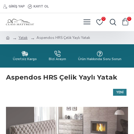
GIRIŞ YAP
KAYIT OL
0
0
Yatak
Aspendos HRS Çelik Yaylı Yatak
Ücretsiz Kargo
Bizi Arayın
Ürün Hakkında Soru Sorun
Aspendos HRS Çelik Yaylı Yatak
YENI